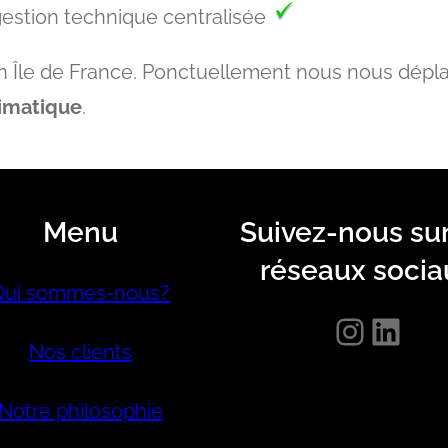
gestion technique centralisée
en Île de France. Ponctuellement nous nous dépl
limatique
.
Menu
Suivez-nous sur
réseaux socia
Qui sommes-nous?
Instagram
LinkedIn
Nos clients
Notre philosophie