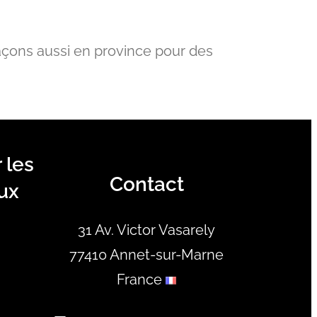
açons aussi en province pour des
 les
Contact
ux
31 Av. Victor Vasarely
77410 Annet-sur-Marne
France