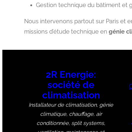
Gestion technique du bâtiment et 
Nous intervenons partout sur Paris et 
missions d’étude technique en
génie c
2R Energie:
société de
climatisation
Installateur de climatisation, génie
climatique, chauffage, air
conditionnée, split systems,